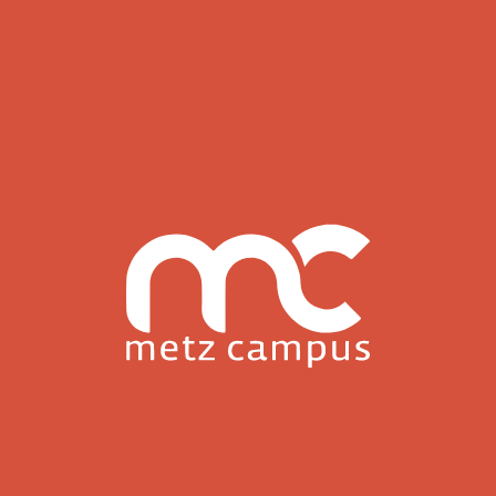
Metz Campus
Pôle supérieur Jean XXIII
10 rue Monseigneur Heintz
57950 Montigny-lès-Metz
Tél. :
+33 3 87 62 41 11
Nous contacter par email
Metz Campus
Pôle supérieur Saint-Etienne
6 boulevard Paixhans
57000 Metz
Tél. :
+33 3 87 30 13 85
Nous contacter par email